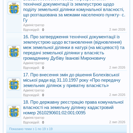
технічної документації із землеустрою щодо
поділу земельної ділянки комунальної власності,
що розташована за межами населеного пункту- с.
Гу
Адміністратор
2 лип 2026
Відповідей:
0
16. Про затвердження технічної документації із
землеустрою щодо встановлення (відновлення)
меж земельної ділянки в натурі (на місцевості) та
передачі земельної ділянки у власність
громадянину Дубіву Іванові Мироновичу
Адміністратор
2 лип 2026
Відповідей:
0
17. Про внесення змін до рішення Болехівської
міської ради від 31.10.1997 року «Про передачу
земельних ділянок у приватну власність»
Адміністратор
2 лип 2026
Відповідей:
0
18. Про державну реєстрацію права комунальної
власності на земельну ділянку кадастровий
номер 2610290601:02:001:0095
Адміністратор
2 лип 2026
Відповідей:
0
Показано теми з 1 по 19 з 19