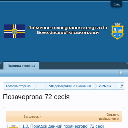
Вхід
Головна сторінка
Головна сторінка
...
VIII демократичне скликання
2026 рік
Позачергова 72 сесія
Останнє
Заголовок ↑
повідомлення
1.0. Порядок денний позачергової 72 сесії