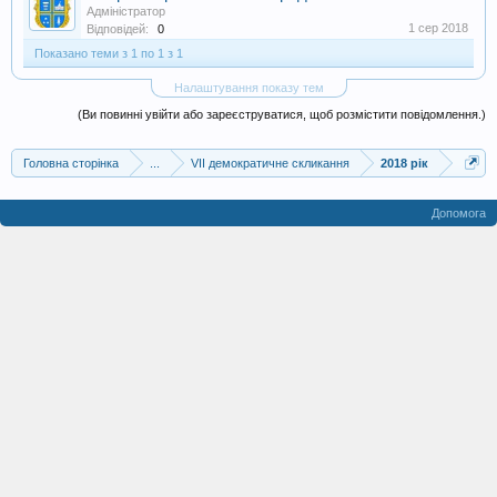
Адміністратор
1 сер 2018
Відповідей:
0
Показано теми з 1 по 1 з 1
Налаштування показу тем
(Ви повинні увійти або зареєструватися, щоб розмістити повідомлення.)
Головна сторінка
...
VII демократичне скликання
2018 рік
Допомога