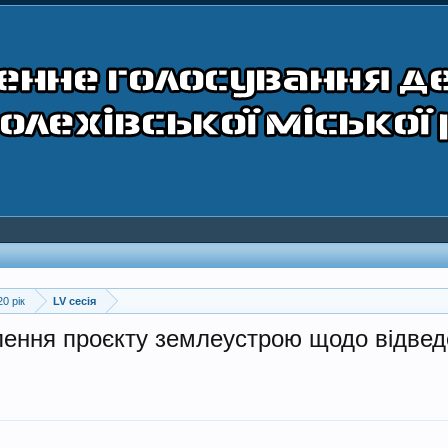
20 рік
LV сесія
лення проєкту землеустрою щодо відведе