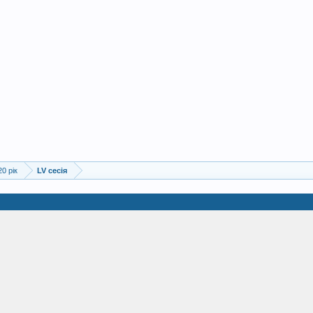
20 рік
LV сесія