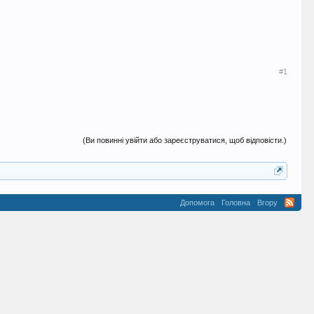
#1
(Ви повинні увійти або зареєструватися, щоб відповісти.)
Допомога
Головна
Вгору