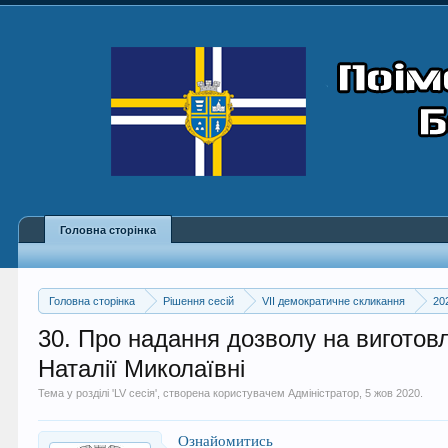
Головна сторінка
Головна сторінка
Рішення сесій
VII демократичне скликання
20
30. Про надання дозволу на виготов
Наталії Миколаївні
Тема у розділі '
LV сесія
', створена користувачем
Адміністратор
,
5 жов 2020
.
Ознайомитись