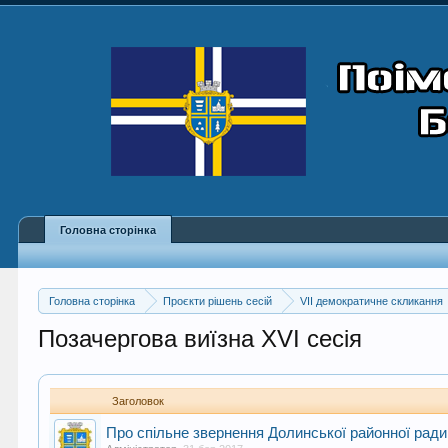
Головна сторінка
Головна сторінка
Проєкти рішень сесій
VII демократичне скликання
Позачергова виїзна XVI сесія
Заголовок
Про спільне звернення Долинської районної ради,