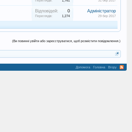
Переглядів:
1,761
31 бер 2017
Відповідей:
0
Адміністратор
Переглядів:
1,274
29 бер 2017
(Ви повинні увійти або зареєструватися, щоб розмістити повідомлення.)
Допомога
Головна
Вгору