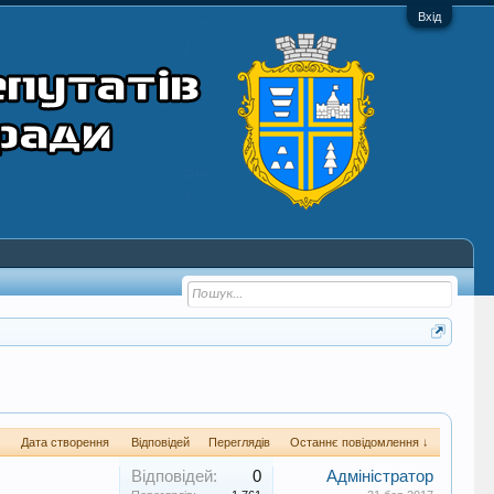
Вхід
Дата створення
Відповідей
Переглядів
Останнє повідомлення ↓
Відповідей:
0
Адміністратор