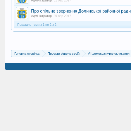
Адміністратор
,
31 бер 2017
Про спільне звернення Долинської районної ради,
Адміністратор
,
29 бер 2017
Показано теми з 1 по 2 з 2
Головна сторінка
Проєкти рішень сесій
VII демократичне скликання