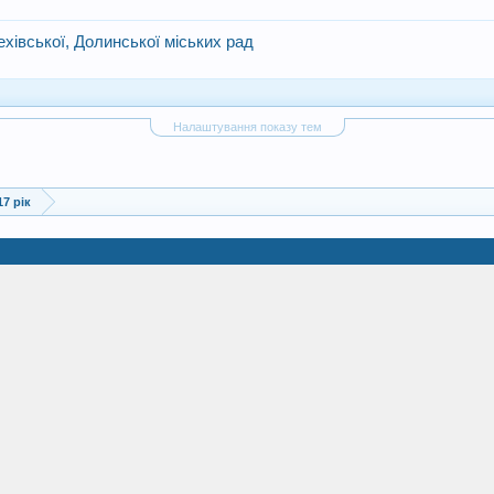
хівської, Долинської міських рад
Налаштування показу тем
17 рік