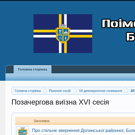
Головна сторінка
Головна сторінка
Рішення сесій
VII демократичне скликання
20
Позачергова виїзна XVI сесія
Заголовок
Про спільне звернення Долинської районної, Боле