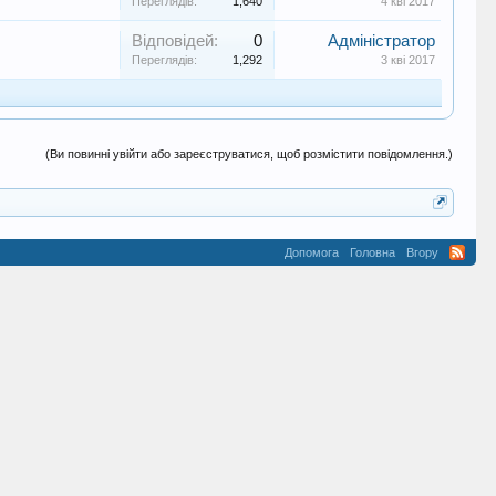
Переглядів:
1,640
4 кві 2017
Відповідей:
0
Адміністратор
Переглядів:
1,292
3 кві 2017
(Ви повинні увійти або зареєструватися, щоб розмістити повідомлення.)
Допомога
Головна
Вгору