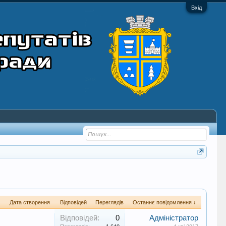
Вхід
Дата створення
Відповідей
Переглядів
Останнє повідомлення ↓
Відповідей:
0
Адміністратор