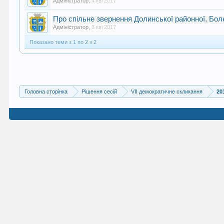
Адміністратор
,
4 кві 2017
Про спільне звернення Долинської районної, Боле
Адміністратор
,
3 кві 2017
Показано теми з 1 по 2 з 2
Головна сторінка
Рішення сесій
VII демократичне скликання
20