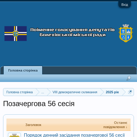
Вхід
Головна сторінка
Головна сторінка
...
VIII демократичне скликання
2025 рік
Позачергова 56 сесія
Останнє
Заголовок
повідомлення ↓
Порядок денний засідання позачергової 56 сесії