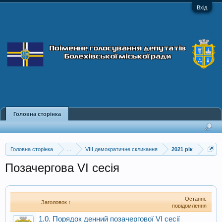
Вхід
Головна сторінка
Головна сторінка
...
VIII демократичне скликання
2021 рік
Позачергова VI сесія
Останнє
Заголовок ↑
повідомлення
1.0. Порядок денний позачергової VI сесії