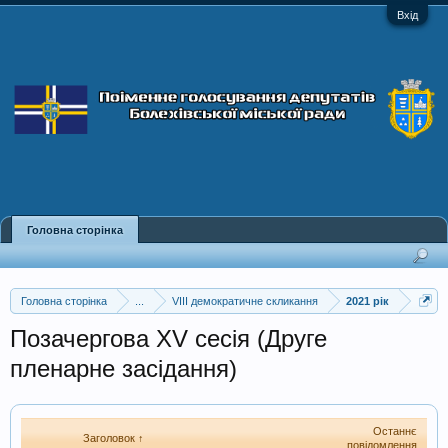
Вхід
Головна сторінка
Головна сторінка
...
VIII демократичне скликання
2021 рік
Позачергова XV сесія (Друге
пленарне засідання)
Останнє
Заголовок ↑
повідомлення