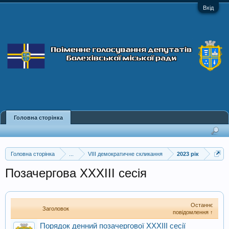
Вхід
Головна сторінка
Головна сторінка
...
VIII демократичне скликання
2023 рік
Позачергова XXXIII сесія
Останнє
Заголовок
повідомлення ↑
Порядок денний позачергової XXXIII сесії