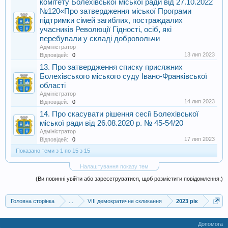
комітету Болехівської міської ради від 27.10.2022
№120«Про затвердження міської Програми
підтримки сімей загиблих, постраждалих
учасників Революції Гідності, осіб, які
перебували у складі добровольчи
Адміністратор
13 лип 2023
Відповідей:
0
13. Про затвердження списку присяжних
Болехівського міського суду Івано-Франківської
області
Адміністратор
14 лип 2023
Відповідей:
0
14. Про скасувати рішення сесії Болехівської
міської ради від 26.08.2020 р. № 45-54/20
Адміністратор
17 лип 2023
Відповідей:
0
Показано теми з 1 по 15 з 15
Налаштування показу тем
(Ви повинні увійти або зареєструватися, щоб розмістити повідомлення.)
Головна сторінка
...
VIII демократичне скликання
2023 рік
Допомога