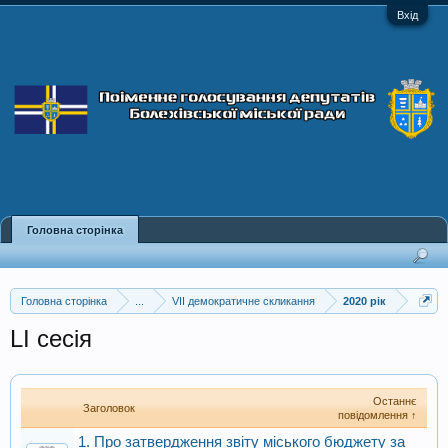
Вхід
Головна сторінка
Головна сторінка
...
VII демократичне скликання
2020 рік
LI сесія
Останнє
Заголовок
повідомлення ↑
1. Про затвердження звіту міського бюджету за