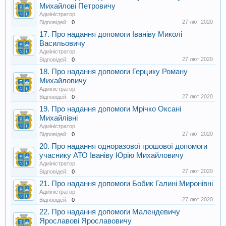
Михайлові Петровичу
Адміністратор
27 лют 2020
Відповідей:
0
17. Про надання допомоги Іваніву Миколі
Васильовичу
Адміністратор
27 лют 2020
Відповідей:
0
18. Про надання допомоги Герцику Роману
Михайловичу
Адміністратор
27 лют 2020
Відповідей:
0
19. Про надання допомоги Мрічко Оксані
Михайлівні
Адміністратор
27 лют 2020
Відповідей:
0
20. Про надання одноразової грошової допомоги
учаснику АТО Іваніву Юрію Михайловичу
Адміністратор
27 лют 2020
Відповідей:
0
21. Про надання допомоги Бобик Галині Миронівні
Адміністратор
27 лют 2020
Відповідей:
0
22. Про надання допомоги Малендевичу
Ярославові Ярославовичу