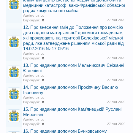
клінічний центр екстреної медичної допомоги та
медицини катастроф Івано-Франківської обласної
ради» комунального майна
Адміністратор
27 лют 2020
Відповідей:
0
12. Про внесення змін до Положення про комісію
для надання матеріальної допомоги громадянам,
які проживають на території Болехівської міської
ради, яке затверджене рішенням міської ради від
19.02.2016 № 17-05/16
Адміністратор
27 лют 2020
Відповідей:
0
13. Про надання допомоги Мельникович Сніжанні
Євгенівні
Адміністратор
27 лют 2020
Відповідей:
0
14. Про надання допомоги Прокіпчину Василю
Івановичу
Адміністратор
27 лют 2020
Відповідей:
0
15. Про надання допомоги Кам’янецькій Руслані
Миронівні
Адміністратор
27 лют 2020
Відповідей:
0
16. Про надання допомоги Бунковському