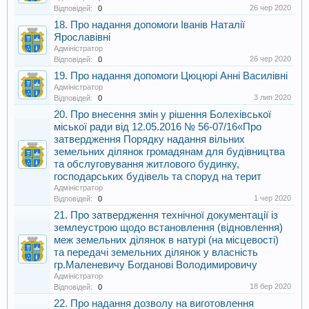
26 чер 2020
Відповідей:
0
18. Про надання допомоги Іванів Наталії
Ярославівні
Адміністратор
26 чер 2020
Відповідей:
0
19. Про надання допомоги Цюцюрі Анні Василівні
Адміністратор
3 лип 2020
Відповідей:
0
20. Про внесення змін у рішення Болехівської
міської ради від 12.05.2016 № 56-07/16«Про
затвердження Порядку надання вільних
земельних ділянок громадянам для будівництва
та обслуговування житлового будинку,
господарських будівель та споруд на терит
Адміністратор
1 чер 2020
Відповідей:
0
21. Про затвердження технічної документації із
землеустрою щодо встановлення (відновлення)
меж земельних ділянок в натурі (на місцевості)
та передачі земельних ділянок у власність
гр.Маленевичу Богданові Володимировичу
Адміністратор
18 бер 2020
Відповідей:
0
22. Про надання дозволу на виготовлення