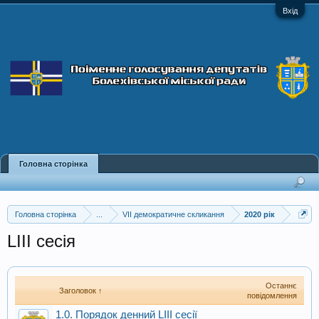
Вхід
Головна сторінка
Головна сторінка
...
VII демократичне скликання
2020 рік
LIII сесія
Останнє
Заголовок ↑
повідомлення
1.0. Порядок денний LIII сесії