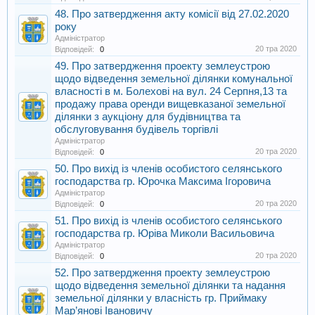
48. Про затвердження акту комісії від 27.02.2020
року
Адміністратор
20 тра 2020
Відповідей:
0
49. Про затвердження проекту землеустрою
щодо відведення земельної ділянки комунальної
власності в м. Болехові на вул. 24 Серпня,13 та
продажу права оренди вищевказаної земельної
ділянки з аукціону для будівництва та
обслуговування будівель торгівлі
Адміністратор
20 тра 2020
Відповідей:
0
50. Про вихід із членів особистого селянського
господарства гр. Юрочка Максима Ігоровича
Адміністратор
20 тра 2020
Відповідей:
0
51. Про вихід із членів особистого селянського
господарства гр. Юріва Миколи Васильовича
Адміністратор
20 тра 2020
Відповідей:
0
52. Про затвердження проекту землеустрою
щодо відведення земельної ділянки та надання
земельної ділянки у власність гр. Приймаку
Мар’янові Івановичу