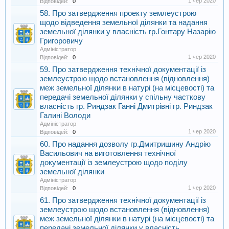
1 чер 2020
Відповідей:
0
58. Про затвердження проекту землеустрою
щодо відведення земельної ділянки та надання
земельної ділянки у власність гр.Гонтару Назарію
Григоровичу
Адміністратор
1 чер 2020
Відповідей:
0
59. Про затвердження технічної документації із
землеустрою щодо встановлення (відновлення)
меж земельної ділянки в натурі (на місцевості) та
передачі земельної ділянки у спільну часткову
власність гр. Риндзак Ганні Дмитрівні гр. Риндзак
Галині Володи
Адміністратор
1 чер 2020
Відповідей:
0
60. Про надання дозволу гр.Дмитришину Андрію
Васильович на виготовлення технічної
документації із землеустрою щодо поділу
земельної ділянки
Адміністратор
1 чер 2020
Відповідей:
0
61. Про затвердження технічної документації із
землеустрою щодо встановлення (відновлення)
меж земельної ділянки в натурі (на місцевості) та
передачі земельної ділянки у власність