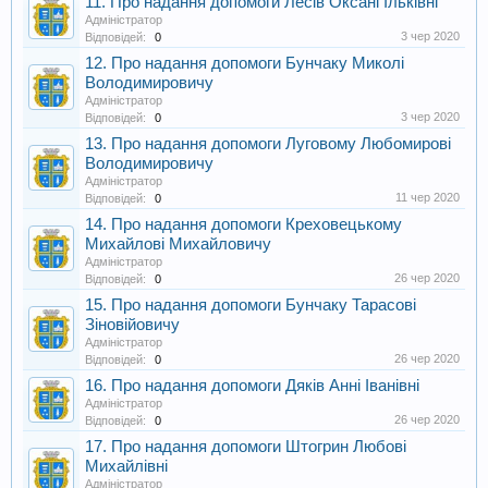
11. Про надання допомоги Лесів Оксані Ільківні
Адміністратор
3 чер 2020
Відповідей:
0
12. Про надання допомоги Бунчаку Миколі
Володимировичу
Адміністратор
3 чер 2020
Відповідей:
0
13. Про надання допомоги Луговому Любомирові
Володимировичу
Адміністратор
11 чер 2020
Відповідей:
0
14. Про надання допомоги Креховецькому
Михайлові Михайловичу
Адміністратор
26 чер 2020
Відповідей:
0
15. Про надання допомоги Бунчаку Тарасові
Зіновійовичу
Адміністратор
26 чер 2020
Відповідей:
0
16. Про надання допомоги Дяків Анні Іванівні
Адміністратор
26 чер 2020
Відповідей:
0
17. Про надання допомоги Штогрин Любові
Михайлівні
Адміністратор