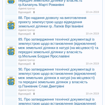
передачі земельної ділянки у власність
гр.Калапунь Марті Романівні
Адміністратор
10 січ 2019
Відповідей:
0
88. Про надання дозволу на виготовлення
проекту землеустрою щодо відведення
земельної ділянки гр. Лапків Вірі Іванівні
Адміністратор
10 січ 2019
Відповідей:
0
89. Про затвердження технічної документації із
землеустрою щодо встановлення (відновлення)
меж земельної ділянки в натурі (на місцевості) та
передачі земельної ділянки у власність
гр.Мельник Богдані Ярославівні
Адміністратор
10 січ 2019
Відповідей:
0
90. Про затвердження технічної документації із
землеустрою щодо встановлення (відновлення)
меж земельних ділянок в натурі (на місцевості)
та передачі земельних ділянок у власність
гр.Паневник Славі Дмитрівні
Адміністратор
10 січ 2019
Відповідей:
0
91. Про затвердження технічної документації із
землеустрою щодо встановлення (відновлення)