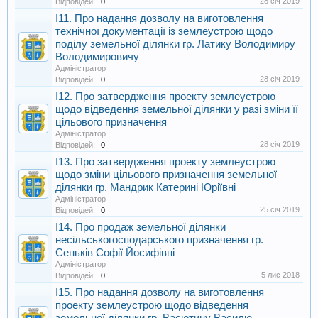
28 січ 2019
Відповідей:
0
I11. Про надання дозволу на виготовлення
технічної документації із землеустрою щодо
поділу земельної ділянки гр. Латику Володимиру
Володимировичу
Адміністратор
28 січ 2019
Відповідей:
0
I12. Про затвердження проекту землеустрою
щодо відведення земельної ділянки у разі зміни її
цільового призначення
Адміністратор
28 січ 2019
Відповідей:
0
I13. Про затвердження проекту землеустрою
щодо зміни цільового призначення земельної
ділянки гр. Мандрик Катерині Юріївні
Адміністратор
25 січ 2019
Відповідей:
0
I14. Про продаж земельної ділянки
несільськогосподарського призначення гр.
Сеньків Софії Йосифівні
Адміністратор
5 лис 2018
Відповідей:
0
I15. Про надання дозволу на виготовлення
проекту землеустрою щодо відведення