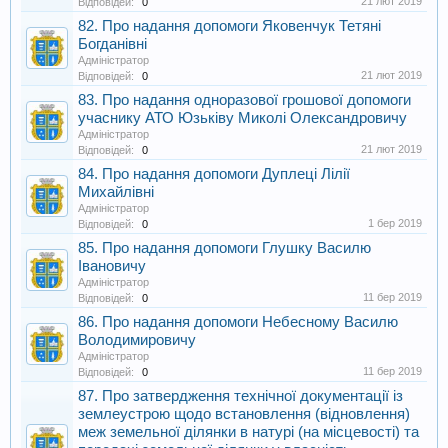
21 лют 2019
Відповідей:
0
82. Про надання допомоги Яковенчук Тетяні
Богданівні
Адміністратор
21 лют 2019
Відповідей:
0
83. Про надання одноразової грошової допомоги
учаснику АТО Юзьківу Миколі Олександровичу
Адміністратор
21 лют 2019
Відповідей:
0
84. Про надання допомоги Дуплеці Лілії
Михайлівні
Адміністратор
1 бер 2019
Відповідей:
0
85. Про надання допомоги Глушку Василю
Івановичу
Адміністратор
11 бер 2019
Відповідей:
0
86. Про надання допомоги Небесному Василю
Володимировичу
Адміністратор
11 бер 2019
Відповідей:
0
87. Про затвердження технічної документації із
землеустрою щодо встановлення (відновлення)
меж земельної ділянки в натурі (на місцевості) та