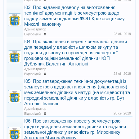
Відповідей:
0
I03. Про надання дозволу на виготовлення
технічної документації із землеустрою щодо
поділу земельної ділянки ФОП Креховецькому
Миколі Івановичу
Адміністратор
28 січ 2019
Відповідей:
0
I04. Про включення в перелік земельної ділянки
для передачі у власність шляхом викупу та
надання дозволу на проведення експертної
грошової оцінки земельної ділянки ФОП
Дубляник Валентині Антонівні
Адміністратор
28 січ 2019
Відповідей:
0
I05. Про затвердження технічної документації із
землеустрою щодо встановлення (відновлення)
меж земельної ділянки в натурі (на місцевості) та
передачі земельної ділянки у власність гр. Буті
Антоніні Іванівні
Адміністратор
28 січ 2019
Відповідей:
0
I06. Про затвердження проекту землеустрою
щодо відведення земельної ділянки та надання
земельної ділянки у власність гр. Мироненку
Анатолію Миколайовичу