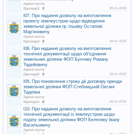
Адміністратор
28 січ 2019
Відповідей:
0
I07. Про надання дозволу на виготовлення
проекту землеустрою щодо відведення
земельної ділянки гр. Ільківу Остапові
Мар’яновичу
Адміністратор
28 січ 2019
Відповідей:
0
I08. Про надання дозволу на виготовлення
технічної документації щодо об’єднання
земельних ділянок ФОП Бунчаку Роману
Тадейовичу
Адміністратор
28 січ 2019
Відповідей:
0
I09. Про поновлення строку дії договору оренди
земельної ділянки ФОП Стебницькій Оксані
Тадеївні
Адміністратор
28 січ 2019
Відповідей:
0
I10. Про надання дозволу на виготовлення
технічної документації із землеустрою щодо
поділу земельної ділянки ФОП Белезяку Івану
Васильовичу
Адміністратор