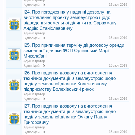
Адміністратор
15 лют 2019
Відповідей:
0
I24. Про погодження у наданні дозволу на
виготовлення проекту землеустрою щодо
відведення земельної ділянки гр. Сарахману
Андрію Станіславовичу
Адміністратор
15 лют 2019
Відповідей:
0
I25. Про припинення терміну дії договору оренди
земельної ділянки ФОП Ортинській Марії
Миколаївні
Адміністратор
15 лют 2019
Відповідей:
0
I26. Про надання дозволу на виготовлення
технічної документації із землеустрою щодо
поділу земельної ділянки Колективному
підприємству Болехівський ринок
Адміністратор
15 лют 2019
Відповідей:
0
I27. Про надання дозволу на виготовлення
технічної документації із землеустрою щодо
поділу земельної ділянки Очкану Павлу
Григоровичу
Адміністратор
15 лют 2019
Відповідей:
0