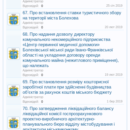
Адміністратор
25 січ 2019
Відповідей:
0
67. Про встановлення ставки туристичного збору
на території міста Болехова
Адміністратор
20 лют 2019
Відповідей:
0
68. Про надання дозволу директору
комунального некомерційного підприємства
«Центр первинної медичної допомоги»
Болехівської міської ради Івано-Франківської
області на укладення договору оренди
комунального майна (нежитлового приміщення),
що належать
Адміністратор
19 лют 2019
Відповідей:
0
69. Про встановлення розміру кошторисної
заробітної плати при здійсненні будівництва
об’єктів за рахунок коштів міського бюджету
Адміністратор
1 бер 2019
Відповідей:
0
70. Про затвердження ліквідаційного балансу
ліквідаційної комісії госпрозрахункового
проектно-виробничого архітектурно-
планувального бюро відділу містобудування і
архітектури міськвиконкому