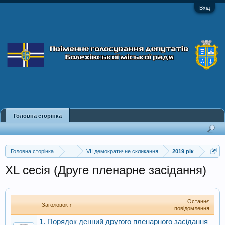
Вхід
Головна сторінка
Головна сторінка
...
VII демократичне скликання
2019 рік
XL сесія (Друге пленарне засідання)
Останнє
Заголовок ↑
повідомлення
1. Порядок денний другого пленарного засідання