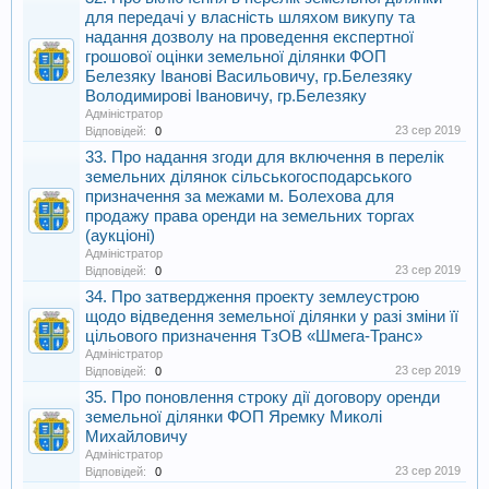
для передачі у власність шляхом викупу та
надання дозволу на проведення експертної
грошової оцінки земельної ділянки ФОП
Белезяку Іванові Васильовичу, гр.Белезяку
Володимирові Івановичу, гр.Белезяку
Адміністратор
23 сер 2019
Відповідей:
0
33. Про надання згоди для включення в перелік
земельних ділянок сільськогосподарського
призначення за межами м. Болехова для
продажу права оренди на земельних торгах
(аукціоні)
Адміністратор
23 сер 2019
Відповідей:
0
34. Про затвердження проекту землеустрою
щодо відведення земельної ділянки у разі зміни її
цільового призначення ТзОВ «Шмега-Транс»
Адміністратор
23 сер 2019
Відповідей:
0
35. Про поновлення строку дії договору оренди
земельної ділянки ФОП Яремку Миколі
Михайловичу
Адміністратор
23 сер 2019
Відповідей:
0