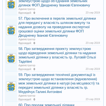
землеустрою щодо об’єднання земельних
ділянок ФОП Дводненку Іванові Євгеновичу
Адміністратор
23 сер 2019
Відповідей:
0
57. Про включення в перелік земельної ділянки
для передачі у власність шляхом викупу та
надання дозволу на проведення експертної
грошової оцінки земельної ділянки ФОП
Дводненку Іванові Євгеновичу
Адміністратор
23 сер 2019
Відповідей:
0
58. Про затвердження проекту землеустрою
щодо відведення земельної ділянки та надання
земельної ділянки у власність гр. Луговій Ользі
Тадеївні
Адміністратор
23 сер 2019
Відповідей:
0
59. Про затвердження технічної документації із
землеустрою щодо встановлення (відновлення)
меж земельної ділянки в натурі (на місцевості) та
передачі земельної ділянки у власність гр.
Медейчук Галині Антонівні
Адміністратор
23 сер 2019
Відповідей:
0
60. Про продаж земельної ділянки