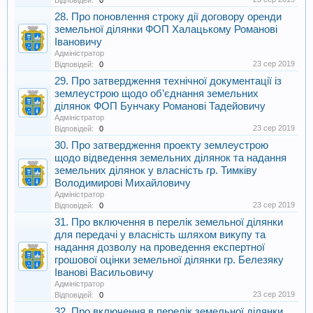
Відповідей:
0
28. Про поновлення строку дії договору оренди
земельної ділянки ФОП Халацькому Романові
Івановичу
Адміністратор
23 сер 2019
Відповідей:
0
29. Про затвердження технічної документації із
землеустрою щодо об’єднання земельних
ділянок ФОП Бунчаку Романові Тадейовичу
Адміністратор
23 сер 2019
Відповідей:
0
30. Про затвердження проекту землеустрою
щодо відведення земельних ділянок та надання
земельних ділянок у власність гр. Тимківу
Володимирові Михайловичу
Адміністратор
23 сер 2019
Відповідей:
0
31. Про включення в перелік земельної ділянки
для передачі у власність шляхом викупу та
надання дозволу на проведення експертної
грошової оцінки земельної ділянки гр. Белезяку
Іванові Васильовичу
Адміністратор
23 сер 2019
Відповідей:
0
32. Про включення в перелік земельної ділянки