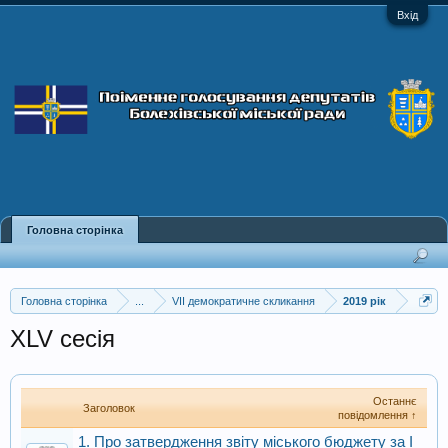
Вхід
Головна сторінка
Головна сторінка
...
VII демократичне скликання
2019 рік
XLV сесія
Останнє
Заголовок
повідомлення ↑
1. Про затвердження звіту міського бюджету за І