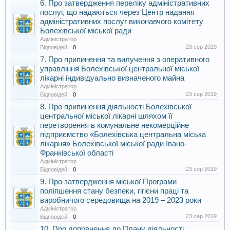
6. Про затвердження переліку адміністративних
послуг, що надаються через Центр надання
адміністративних послуг виконавчого комітету
Болехівської міської ради
Адміністратор
23 сер 2019
Відповідей:
0
7. Про припинення та вилучення з оперативного
управління Болехівської центральної міської
лікарні індивідуально визначеного майна
Адміністратор
23 сер 2019
Відповідей:
0
8. Про припинення діяльності Болехівської
центральної міської лікарні шляхом її
перетворення в комунальне некомерційне
підприємство «Болехівська центральна міська
лікарня» Болехівської міської ради Івано-
Франківської області
Адміністратор
23 сер 2019
Відповідей:
0
9. Про затвердження міської Програми
поліпшення стану безпеки, гігієни праці та
виробничого середовища на 2019 – 2023 роки
Адміністратор
23 сер 2019
Відповідей:
0
10. Про доповнення до Плану діяльності