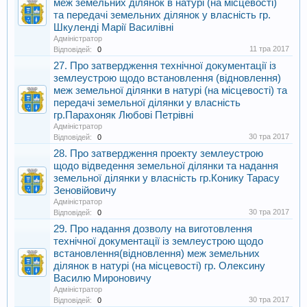
меж земельних ділянок в натурі (на місцевості)
та передачі земельних ділянок у власність гр.
Шкуленді Марії Василівні
Адміністратор
11 тра 2017
Відповідей:
0
27. Про затвердження технічної документації із
землеустрою щодо встановлення (відновлення)
меж земельної ділянки в натурі (на місцевості) та
передачі земельної ділянки у власність
гр.Парахоняк Любові Петрівні
Адміністратор
30 тра 2017
Відповідей:
0
28. Про затвердження проекту землеустрою
щодо відведення земельної ділянки та надання
земельної ділянки у власність гр.Конику Тарасу
Зеновійовичу
Адміністратор
30 тра 2017
Відповідей:
0
29. Про надання дозволу на виготовлення
технічної документації із землеустрою щодо
встановлення(відновлення) меж земельних
ділянок в натурі (на місцевості) гр. Олексину
Василю Мироновичу
Адміністратор
30 тра 2017
Відповідей:
0