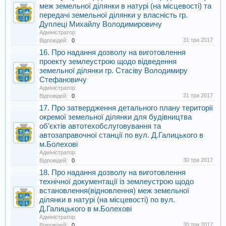
меж земельної ділянки в натурі (на місцевості) та
передачі земельної ділянки у власність гр.
Дуплеці Михайлу Володимировичу
Адміністратор
31 тра 2017
Відповідей:
0
16. Про надання дозволу на виготовлення
проекту землеустрою щодо відведення
земельної ділянки гр. Стасіву Володимиру
Стефановичу
Адміністратор
31 тра 2017
Відповідей:
0
17. Про затвердження детального плану території
окремої земельної ділянки для будівництва
об’єктів автотехобслуговування та
автозаправочної станції по вул. Д.Галицького в
м.Болехові
Адміністратор
30 тра 2017
Відповідей:
0
18. Про надання дозволу на виготовлення
технічної документації із землеустрою щодо
встановлення(відновлення) меж земельної
ділянки в натурі (на місцевості) по вул.
Д.Галицького в м.Болехові
Адміністратор
30 тра 2017
Відповідей:
0