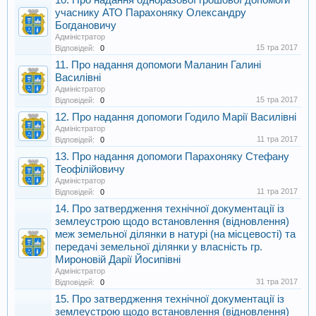
10. Про надання одноразової грошової допомоги
учаснику АТО Парахоняку Олександру
Богдановичу
Адміністратор
15 тра 2017
Відповідей:
0
11. Про надання допомоги Маланин Галині
Василівні
Адміністратор
15 тра 2017
Відповідей:
0
12. Про надання допомоги Годило Марії Василівні
Адміністратор
11 тра 2017
Відповідей:
0
13. Про надання допомоги Парахоняку Стефану
Теофілійовичу
Адміністратор
11 тра 2017
Відповідей:
0
14. Про затвердження технічної документації із
землеустрою щодо встановлення (відновлення)
меж земельної ділянки в натурі (на місцевості) та
передачі земельної ділянки у власність гр.
Мироновій Дарії Йосипівні
Адміністратор
31 тра 2017
Відповідей:
0
15. Про затвердження технічної документації із
землеустрою щодо встановлення (відновлення)