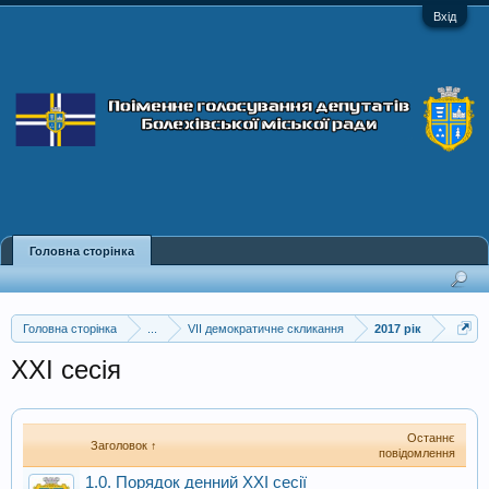
Вхід
Головна сторінка
Головна сторінка
...
VII демократичне скликання
2017 рік
XXІ сесія
Останнє
Заголовок ↑
повідомлення
1.0. Порядок денний XXI сесії