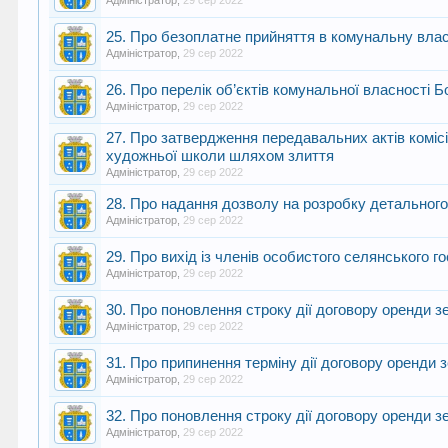
Адміністратор
,
29 сер 2022
25. Про безоплатне прийняття в комунальну влас
Адміністратор
,
29 сер 2022
26. Про перелік об’єктів комунальної власності Б
Адміністратор
,
29 сер 2022
27. Про затвердження передавальних актів комісі
художньої школи шляхом злиття
Адміністратор
,
29 сер 2022
28. Про надання дозволу на розробку детального 
Адміністратор
,
29 сер 2022
29. Про вихід із членів особистого селянського 
Адміністратор
,
29 сер 2022
30. Про поновлення строку дії договору оренди 
Адміністратор
,
29 сер 2022
31. Про припинення терміну дії договору оренди
Адміністратор
,
29 сер 2022
32. Про поновлення строку дії договору оренди 
Адміністратор
,
29 сер 2022