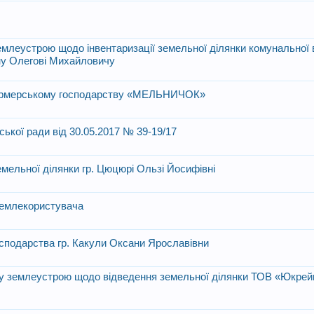
землеустрою щодо інвентаризації земельної ділянки комунальної 
ну Олегові Михайловичу
 фермерському господарству «МЕЛЬНИЧОК»
ської ради від 30.05.2017 № 39-19/17
емельної ділянки гр. Цюцюрі Ользі Йосифівні
 землекористувача
господарства гр. Какули Оксани Ярославівни
ту землеустрою щодо відведення земельної ділянки ТОВ «Юкрей