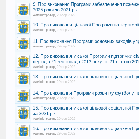
9. Про виконання Програми забезпечення пожежної
2025 роки за 2021 рік
Адміністратор
,
29 сер 2022
10. Про виконання цільової Програми на території
Адміністратор
,
29 сер 2022
11. Про виконання Програми основних заходів упр
Адміністратор
,
29 сер 2022
12. Про виконання міської Програми підтримки сі
період з 21 листопада 2013 року по 21 лютого 201
Адміністратор
,
29 сер 2022
13. Про виконання міської цільової соціальної Пр
Адміністратор
,
29 сер 2022
14. Про виконання Програми розвитку футболу на 
Адміністратор
,
29 сер 2022
15. Про виконання міської цільової соціальної П
за 2021 рік
Адміністратор
,
29 сер 2022
16. Про виконання міської цільової соціальної П
Адміністратор
,
29 сер 2022