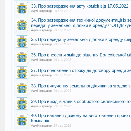
33. Про затвердження акту комісії від 17.05.2022
Адміністратор
,
29 сер 2022
34. Про затвердження технічної документації із 
передачу земельної ділянки в оренду ФОП Дяку
Адміністратор
,
29 сер 2022
35. Про передачу земельної ділянки в оренду
Адміністратор
,
29 сер 2022
36. Про внесення змін до рішення Болехівської мі
Адміністратор
,
29 сер 2022
37. Про поновлення строку дії договору оренди з
Адміністратор
,
29 сер 2022
38. Про вилучення земельної ділянки за згодою
Адміністратор
,
29 сер 2022
39. Про вихід із членів особистого селянського 
Адміністратор
,
29 сер 2022
40. Про надання дозволу на виготовлення проек
Компані»
Адміністратор
,
29 сер 2022