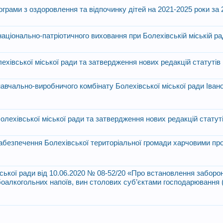
ограми з оздоровлення та відпочинку дітей на 2021-2025 роки за 
національно-патріотичного виховання при Болехівській міській ра
лехівської міської ради та затвердження нових редакцій статутів
навчально-виробничого комбінату Болехівської міської ради Іван
Болехівської міської ради та затвердження нових редакцій статут
абезпечення Болехівської територіальної громади харчовими пр
іської ради від 10.06.2020 № 08-52/20 «Про встановлення забор
боалкогольних напоїв, вин столових суб’єктами господарювання (
в