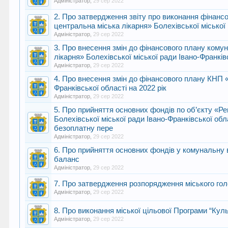
Адміністратор
,
29 сер 2022
2. Про затвердження звіту про виконання фінанс
центральна міська лікарня» Болехівської міської 
Адміністратор
,
29 сер 2022
3. Про внесення змін до фінансового плану кому
лікарня» Болехівської міської ради Івано-Франківс
Адміністратор
,
29 сер 2022
4. Про внесення змін до фінансового плану КНП 
Франківської області на 2022 рік
Адміністратор
,
29 сер 2022
5. Про прийняття основних фондів по об’єкту «Ре
Болехівської міської ради Івано-Франківської об
безоплатну пере
Адміністратор
,
29 сер 2022
6. Про прийняття основних фондів у комунальну 
баланс
Адміністратор
,
29 сер 2022
7. Про затвердження розпорядження міського го
Адміністратор
,
29 сер 2022
8. Про виконання міської цільової Програми “Куль
Адміністратор
,
29 сер 2022