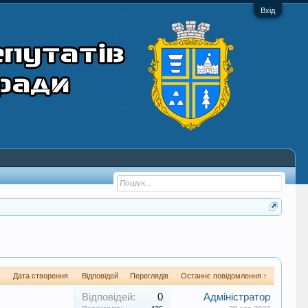
Вхід
Дата створення
Відповідей
Переглядів
Останнє повідомлення ↑
Відповідей:
0
Адміністратор