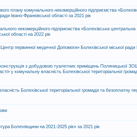
ового плану комунального некомерційного підприємства «Болехі
ради Івано-Франківської області за 2021 рік
нального некомерційного підприємства «Болехівська центральна 
ької області на 2022 рік
«Центр первинної медичної Допомоги» Болехівської міської ради 
конструкція з добудовою туалетних приміщень Поляницької ЗОШ І
ласті» у комунальну власність Болехівської територіальної грома
власність Болехівської територіальної громади та безоплатну пе
лови
тура Болехівщини на 2021-2025 рік» за 2021 рік