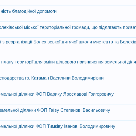
ність благодійної допомоги
олехівської міської територіальної громади, що підлягають прива
ї з реорганізації Болехівської дитячої школи мистецтв та Болехі
плану території для зміни цільового призначення земельної діл
господарства гр. Катаман Василини Володимирівни
земельної ділянки ФОП Варику Ярославові Григоровичу
 земельної ділянки ФОП Гаїву Степанові Васильовичу
земельної ділянки ФОП Тимківу Іванові Володимировичу