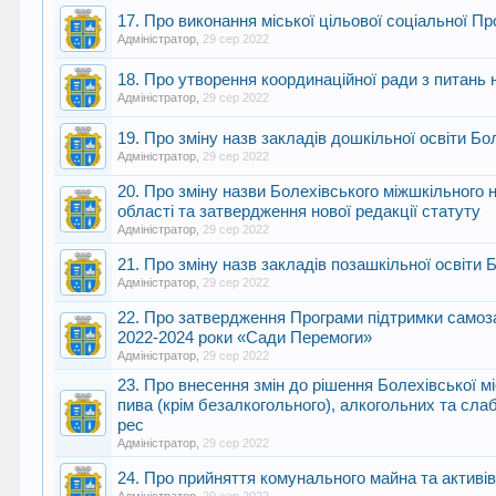
17. Про виконання міської цільової соціальної Пр
Адміністратор
,
29 сер 2022
18. Про утворення координаційної ради з питань 
Адміністратор
,
29 сер 2022
19. Про зміну назв закладів дошкільної освіти Бо
Адміністратор
,
29 сер 2022
20. Про зміну назви Болехівського міжшкільного 
області та затвердження нової редакції статуту
Адміністратор
,
29 сер 2022
21. Про зміну назв закладів позашкільної освіти 
Адміністратор
,
29 сер 2022
22. Про затвердження Програми підтримки самоз
2022-2024 роки «Сади Перемоги»
Адміністратор
,
29 сер 2022
23. Про внесення змін до рішення Болехівської м
пива (крім безалкогольного), алкогольних та сла
рес
Адміністратор
,
29 сер 2022
24. Про прийняття комунального майна та активі