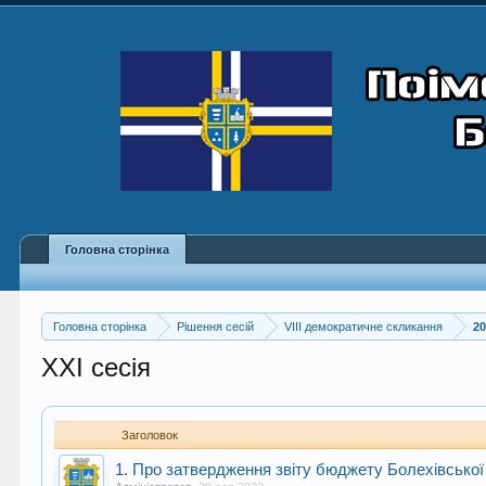
Головна сторінка
Головна сторінка
Рішення сесій
VIII демократичне скликання
20
XXI сесія
Заголовок
1. Про затвердження звіту бюджету Болехівської 