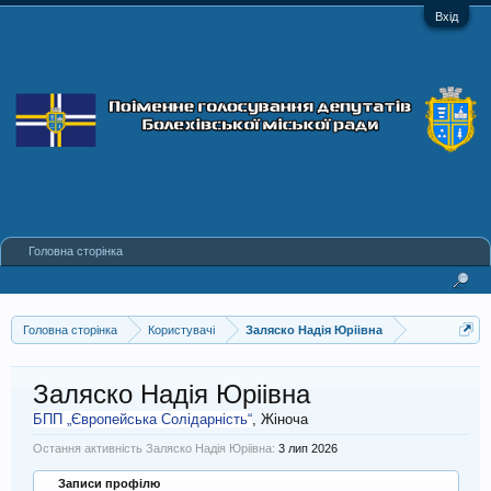
Вхід
Головна сторінка
Головна сторінка
Користувачі
Заляско Надія Юріівна
Заляско Надія Юріівна
БПП „Європейська Солідарність“
, Жіноча
Остання активність Заляско Надія Юріівна:
3 лип 2026
Записи профілю