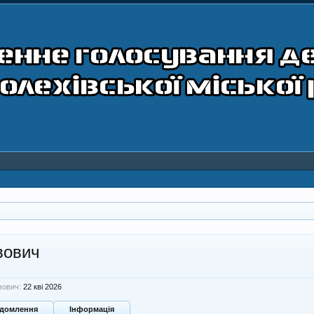
вович
вович:
22 кві 2026
ідомлення
Інформація