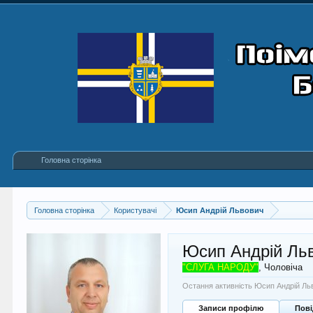
Головна сторінка
Головна сторінка
Користувачі
Юсип Андрій Львович
Юсип Андрій Ль
"СЛУГА НАРОДУ"
, Чоловіча
Остання активність Юсип Андрій Ль
Записи профілю
Пов