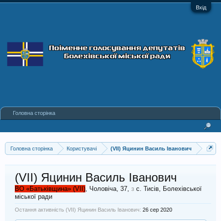
Вхід
Головна сторінка
Головна сторінка
Користувачі
(VII) Яцинин Василь Іванович
(VII) Яцинин Василь Іванович
ВО «Батьківщина» (VII)
, Чоловіча, 37,
з
с. Тисів, Болехівської
міської ради
Остання активність (VII) Яцинин Василь Іванович:
26 сер 2020