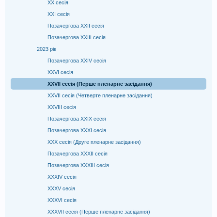
XX сесія
XXI сесія
Позачергова XXII сесія
Позачергова XXIII сесія
2023 рік
Позачергова XXIV сесія
XXVI сесія
XXVII сесія (Перше пленарне засідання)
XXVII сесія (Четверте пленарне засідання)
XXVIII сесія
Позачергова XXIX сесія
Позачергова XXXI сесія
XXX сесія (Друге пленарне засідання)
Позачергова ХХХІІ сесія
Позачергова ХХХІІІ сесія
XXXIV сесія
XXXV сесія
XXXVI сесія
XXXVII сесія (Перше пленарне засідання)