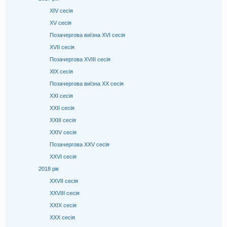
XIV сесія
XV сесія
Позачергова виїзна XVI сесія
XVII сесія
Позачергова XVIII сесія
XIX сесія
Позачергова виїзна XX сесія
XXI сесія
XXII сесія
ХХІІІ сесія
XXIV сесія
Позачергова XXV сесія
XXVI сесія
2018 рік
XXVII сесія
XXVIII сесія
XXIX сесія
XXX сесія