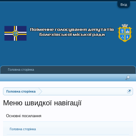
Вхід
Головна сторінка
Головна сторінка
Меню швидкої навігації
Основні посилання
Головна сторінка