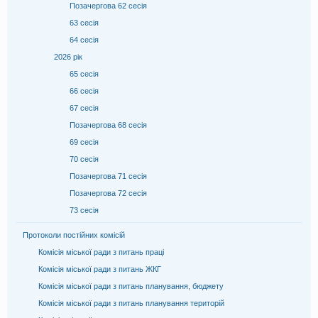
Позачергова 62 сесія
63 сесія
64 сесія
2026 рік
65 сесія
66 сесія
67 сесія
Позачергова 68 сесія
69 сесія
70 сесія
Позачергова 71 сесія
Позачергова 72 сесія
73 сесія
Протоколи постійних комісій
Комісія міської ради з питань праці
Комісія міської ради з питань ЖКГ
Комісія міської ради з питань планування, бюджету
Комісія міської ради з питань планування територій