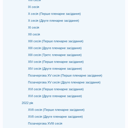
VIII сесія
IX сесія
Х сесія (Перше пленарне засідання)
Х сесія (Друге пленарне засідання)
XI сесія
XII сесія
XIII сесія (Перше пленарне засідання)
XIІІ сесія (Друге пленарне засідання)
XIII сесія (Третє пленарне засідання)
XIV сесія (Перше пленарне засідання)
XIV сесія (Друге пленарне засідання)
Позачергова XV сесія (Перше пленарне засідання)
Позачергова XV сесія (Друге пленарне засідання)
XVI сесія (Перше пленарне засідання)
XVI сесія (Друге пленарне засідання)
2022 рік
XVII сесія (Перше пленарне засідання)
XVII сесія (Друге пленарне засідання)
Позачергова XVIII сесія