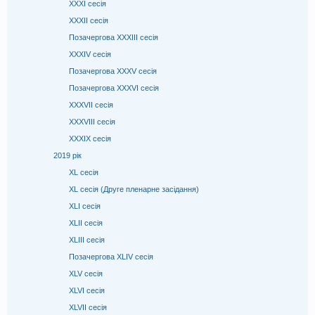
XXXІ сесія
XXXII сесія
Позачергова XXXIII сесія
XXXIV сесія
Позачергова XXXV сесія
Позачергова XXXVI сесія
XXXVII сесія
XXXVIII сесія
XXXIX сесія
2019 рік
XL сесія
XL сесія (Друге пленарне засідання)
XLI сесія
XLII сесія
XLIII сесія
Позачергова XLIV сесія
XLV сесія
XLVI сесія
XLVII сесія