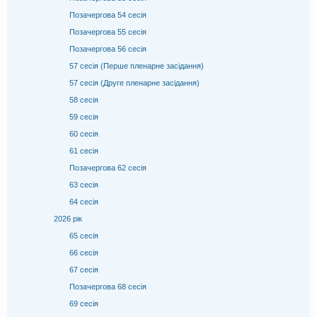
Позачергова 54 сесія
Позачергова 55 сесія
Позачергова 56 сесія
57 сесія (Перше пленарне засідання)
57 сесія (Друге пленарне засідання)
58 сесія
59 сесія
60 сесія
61 сесія
Позачергова 62 сесія
63 сесія
64 сесія
2026 рік
65 сесія
66 сесія
67 сесія
Позачергова 68 сесія
69 сесія