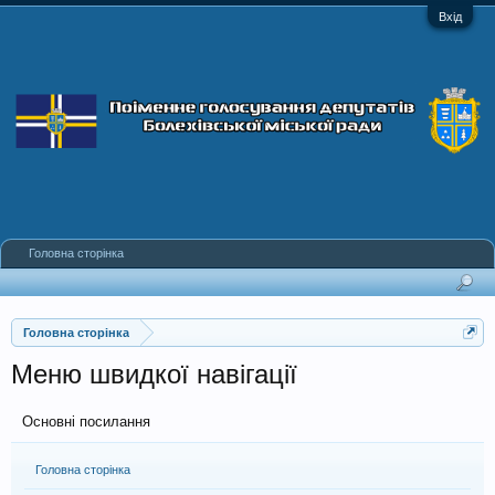
Вхід
Головна сторінка
Головна сторінка
Меню швидкої навігації
Основні посилання
Головна сторінка