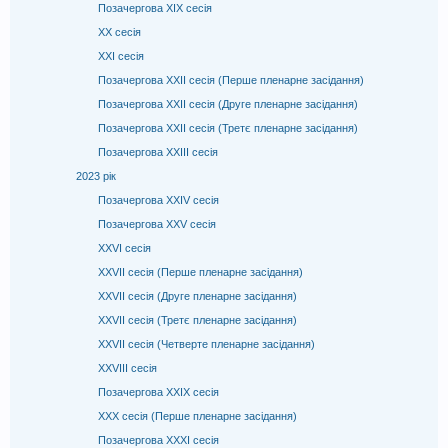
Позачергова XIX сесія
XX сесія
XXI сесія
Позачергова XXII сесія (Перше пленарне засідання)
Позачергова XXII сесія (Друге пленарне засідання)
Позачергова XXII сесія (Третє пленарне засідання)
Позачергова XXIII сесія
2023 рік
Позачергова XXIV сесія
Позачергова XXV сесія
XXVІ сесія
XXVII сесія (Перше пленарне засідання)
XXVII сесія (Друге пленарне засідання)
XXVII сесія (Третє пленарне засідання)
XXVII сесія (Четверте пленарне засідання)
XXVIII сесія
Позачергова XXIX сесія
XXX сесія (Перше пленарне засідання)
Позачергова XXXI сесія