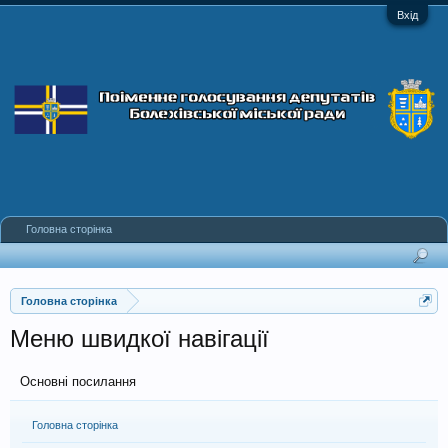
Вхід
Головна сторінка
Головна сторінка
Меню швидкої навігації
Основні посилання
Головна сторінка