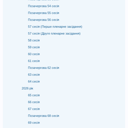
Позачергова 54 сесія
Позачергова 55 сесія
Позачергова 56 сесія
57 сесія (Перше пленарне засідання)
57 сесія (Друге пленарне засідання)
58 сесія
59 сесія
60 сесія
61 сесія
Позачергова 62 сесія
63 сесія
64 сесія
2026 рік
65 сесія
66 сесія
67 сесія
Позачергова 68 сесія
69 сесія