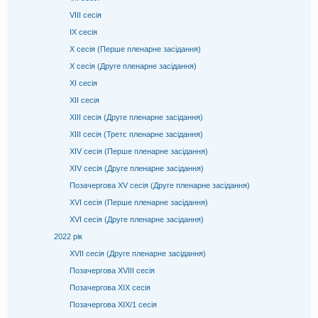
VIII сесія
IX сесія
X сесія (Перше пленарне засідання)
X сесія (Друге пленарне засідання)
XI сесія
XII сесія
XIII сесія (Друге пленарне засідання)
XIII сесія (Третє пленарне засідання)
XIV сесія (Перше пленарне засідання)
XIV сесія (Друге пленарне засідання)
Позачергова XV сесія (Друге пленарне засідання)
XVI сесія (Перше пленарне засідання)
XVI сесія (Друге пленарне засідання)
2022 рік
XVII сесія (Друге пленарне засідання)
Позачергова XVIII сесія
Позачергова XIX сесія
Позачергова XIX/1 сесія