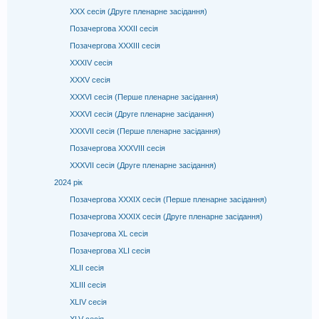
XXX сесія (Друге пленарне засідання)
Позачергова ХХXІІ сесія
Позачергова XXXIII сесія
ХХХІV сесія
XXXV сесія
XXXVI сесія (Перше пленарне засідання)
XXXVI сесія (Друге пленарне засідання)
XXXVII сесія (Перше пленарне засідання)
Позачергова XXXVIII сесія
XXXVII сесія (Друге пленарне засідання)
2024 рік
Позачергова XXXIX сесія (Перше пленарне засідання)
Позачергова XXXIX сесія (Друге пленарне засідання)
Позачергова XL сесія
Позачергова XLІ сесія
XLII сесія
XLIII сесія
XLIV сесія