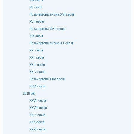
XIV сесія
XV сесія
Позачергова виїзна XVI сесія
XVII сесія
Позачергова XVIII сесія
XIX сесія
Позачергова виїзна XX сесія
XXІ сесія
XXII сесія
XXIII сесія
XXIV сесія
Позачергова XXV сесія
XХVІ сесія
2018 рік
XXVII сесія
XXVIII сесія
XXIX сесія
XXX сесія
XXXI сесія