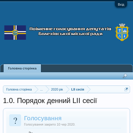
Вхід
Головна сторінка
Головна сторінка
...
2020 рік
LII сесія
1.0. Порядок денний LII сесії
?
Голосування
Голосування закрито 10 чер 2020.