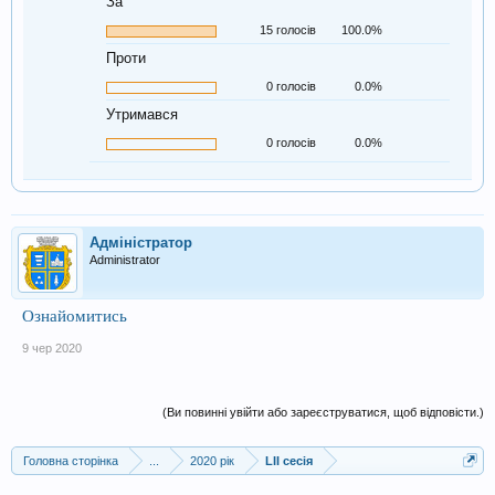
За
15 голосів
100.0%
Проти
0 голосів
0.0%
Утримався
0 голосів
0.0%
Адміністратор
Administrator
Ознайомитись
9 чер 2020
(Ви повинні увійти або зареєструватися, щоб відповісти.)
Головна сторінка
...
2020 рік
LII сесія