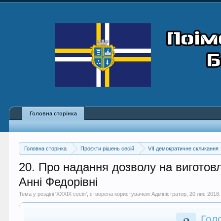
Головна сторінка
Головна сторінка
Проєкти рішень сесій
VII демократичне скликання
20. Про надання дозволу на виготов
Анні Федорівні
Тема у розділі '
XXXIX сесія
', створена користувачем
Адміністратор
,
20 лис 2018
.
Гол