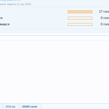
ання закрито 21 гру 2018.
17 гол
ти
0 гол
имався
0 гол
2018 рік
XXXIX сесія