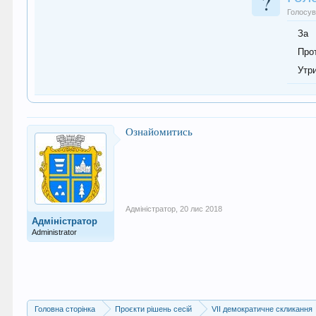
?
Голосув
За
Про
Утр
Ознайомитись
Адміністратор
,
20 лис 2018
Адміністратор
Administrator
Головна сторінка
Проєкти рішень сесій
VII демократичне скликання