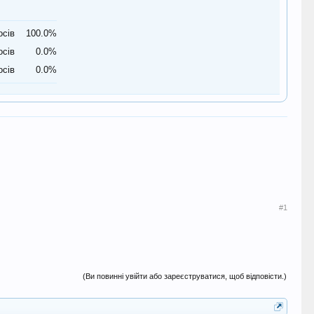
осів
100.0%
осів
0.0%
осів
0.0%
#1
(Ви повинні увійти або зареєструватися, щоб відповісти.)