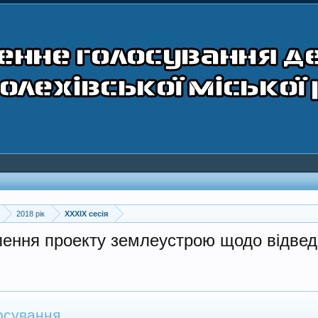
2018 рік
XXXIX сесія
лення проекту землеустрою щодо відвед
осування