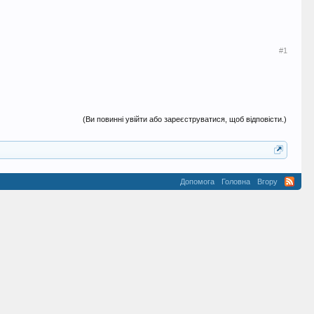
#1
(Ви повинні увійти або зареєструватися, щоб відповісти.)
Допомога
Головна
Вгору