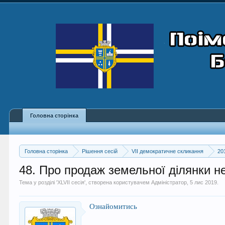
Головна сторінка
Головна сторінка
Рішення сесій
VII демократичне скликання
20
48. Про продаж земельної ділянки н
Тема у розділі '
XLVII сесія
', створена користувачем
Адміністратор
,
5 лис 2019
.
Ознайомитись