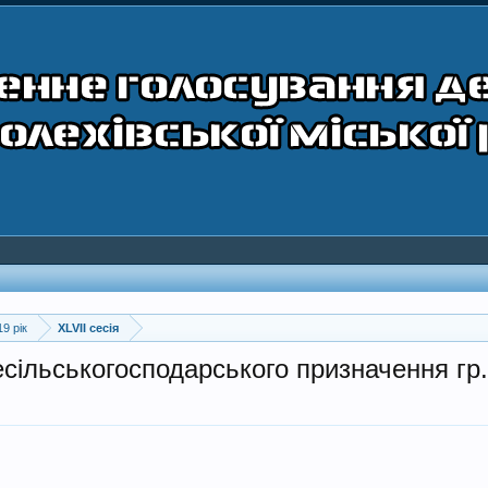
19 рік
XLVII сесія
есільськогосподарського призначення гр