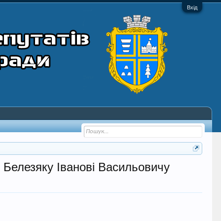
Вхід
. Белезяку Іванові Васильовичу