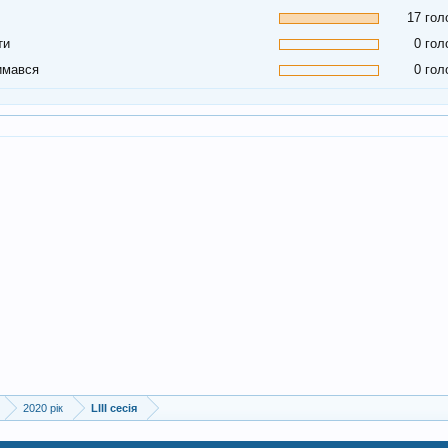
17 гол
ти
0 гол
имався
0 гол
2020 рік
LIII сесія