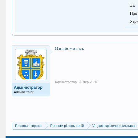
За
Про
Утр
Ознайомитись
Адміністратор
,
26 чер 2020
Адміністратор
Administrator
Головна сторінка
Проєкти рішень сесій
VII демократичне скликання