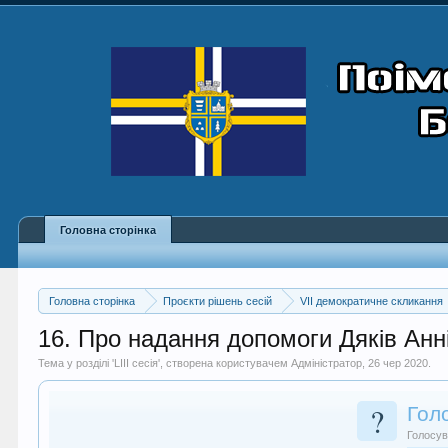
Головна сторінка
Головна сторінка
Проєкти рішень сесій
VII демократичне скликання
16. Про надання допомоги Дяків Анні
Тема у розділі '
LIII сесія
', створена користувачем
Адміністратор
,
26 чер 2020
.
?
Гол
Голосув