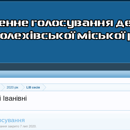
2020 рік
LIII сесія
 Іванівні
осування
ання закрито 7 лип 2020.