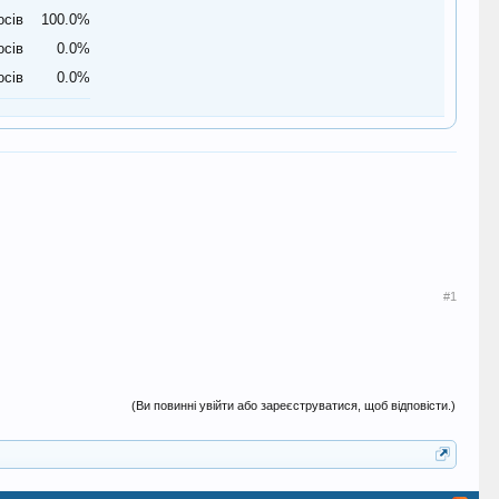
осів
100.0%
осів
0.0%
осів
0.0%
#1
(Ви повинні увійти або зареєструватися, щоб відповісти.)